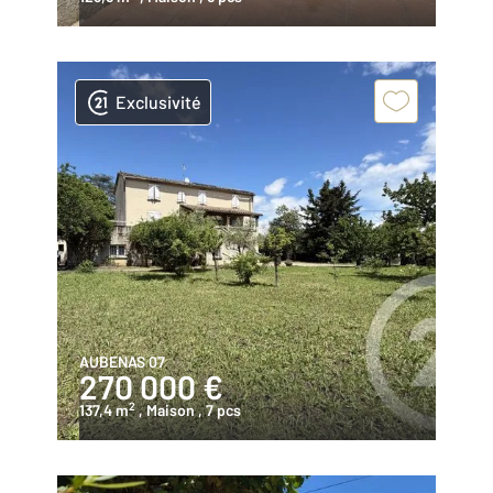
Exclusivité
AUBENAS 07
270 000 €
2
137,4 m
, Maison
, 7 pcs