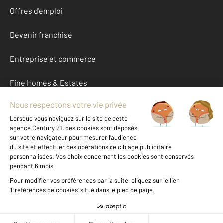
Offres d'emploi
Devenir franchisé
Entreprise et commerce
Fine Homes & Estates
À propos
International
Nous contacter
Mentions légales & CGU et Barèmes d'honoraires
Données personnelles