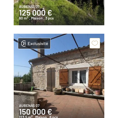
AUBENAS 07
125 000 €
2
60 m
, Maison
, 3 pcs
Exclusivité
AUBENAS 07
150 000 €
2
123,5 m
, Maison
, 6 pcs