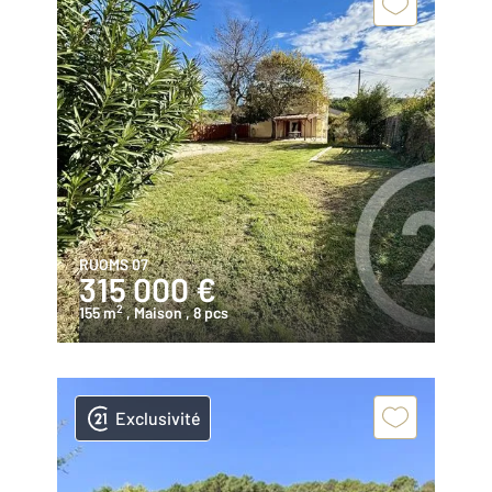
RUOMS 07
315 000 €
2
155 m
, Maison
, 8 pcs
Exclusivité