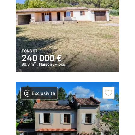
FONS 07
240 000 €
2
90,8 m
, Maison
, 4 pcs
Exclusivité