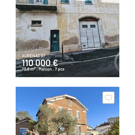
AUBENAS 07
110 000 €
2
73,8 m
, Maison
, 7 pcs