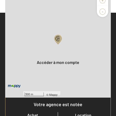
-
Parlons de vous, parlons biens
Votre compte :
Accéder à mon compte
500 m
©
Mappy
Votre agence est notée
Achat
Location