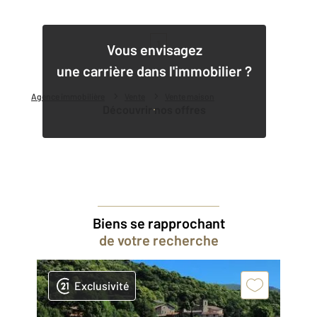
1
Vous envisagez
une carrière dans l'immobilier ?
Agence immobilière
Vente
Vente maison
Découvrir nos offres
Biens se rapprochant
de votre recherche
Exclusivité