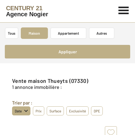
CENTURY 21
Agence Nogier
Tous
Maison
Appartement
Autres
Appliquer
Vente maison Thueyts (07330)
1 annonce immobilière :
Trier par :
Date
Prix
Surface
Exclusivité
DPE