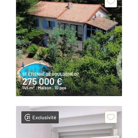
ST ETIENNE DE BOULOGNE 07
275 000 €
2
145 m
, Maison
, 10 pcs
Exclusivité