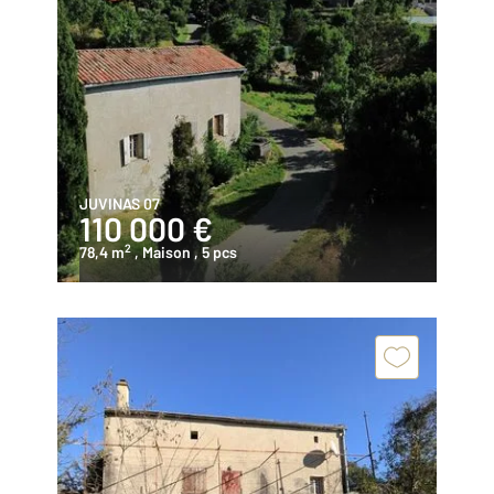
JUVINAS 07
110 000 €
2
78,4 m
, Maison
, 5 pcs