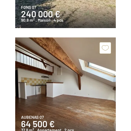
FONS 07
240 000 €
2
90,8 m
, Maison
, 4 pcs
AUBENAS 07
64 500 €
2
37,8 m
, Appartement
, 2 pcs