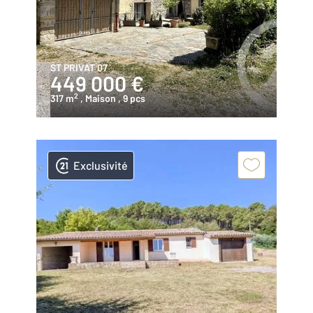
ST PRIVAT 07
449 000 €
2
317 m
, Maison
, 9 pcs
Exclusivité