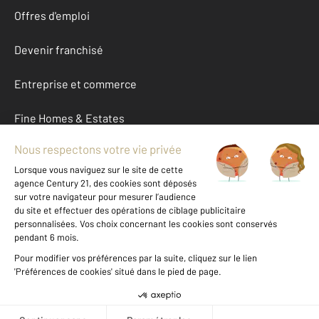
Offres d'emploi
Devenir franchisé
Entreprise et commerce
Fine Homes & Estates
À propos
International
Nous contacter
Mentions légales & CGU et Barèmes d'honoraires
Données personnelles