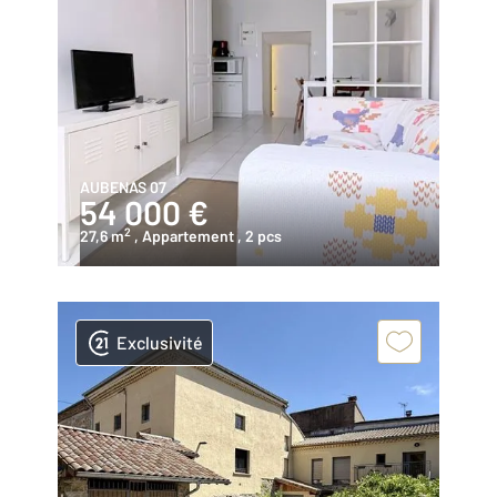
AUBENAS 07
54 000 €
2
27,6 m
, Appartement
, 2 pcs
Exclusivité